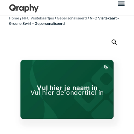
Home
/
NFC Visitekaartjes
/
Gepersonaliseerd
/ NFC Visitekaart –
Groene Swirl – Gepersonaliseerd
Vul hier je naam in
Vul hier de ondertitel in