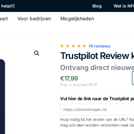
helpt!)
Blog
Wat is NF
aart
Voor bedrijven
Mogelijkheden
14 reviews
Trustpilot Review 
Ontvang direct nieuw
€
17,99
Prijs is inclusief BTW.
Vul hier de link naar de Trustpilot p
Hulp nodig bij het vinden van de URL? N
mag ook later worden verzonden naar ma