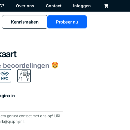
C?
Over ons
Contact
Inloggen
Kennismaken
Probeer nu
kaart
e beoordelingen
agina in
eem gerust contact met ons op! URL
rk@qraphy.nl.