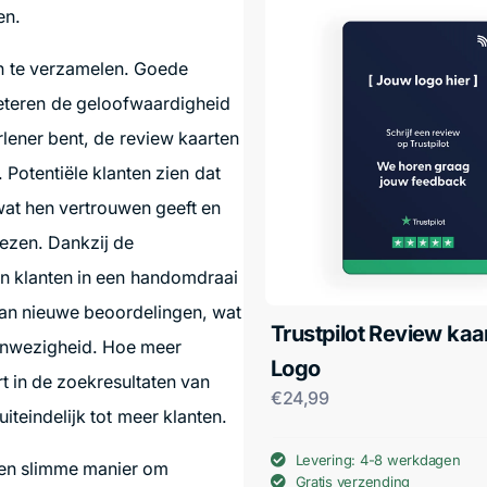
en.
en te verzamelen. Goede
beteren de geloofwaardigheid
erlener bent, de review kaarten
 Potentiële klanten zien dat
wat hen vertrouwen geeft en
ezen. Dankzij de
n klanten in een handomdraai
van nieuwe beoordelingen, wat
Trustpilot Review kaar
aanwezigheid. Hoe meer
Logo
rt in de zoekresultaten van
€
24,99
uiteindelijk tot meer klanten.
Levering: 4-8 werkdagen
 een slimme manier om
Gratis verzending