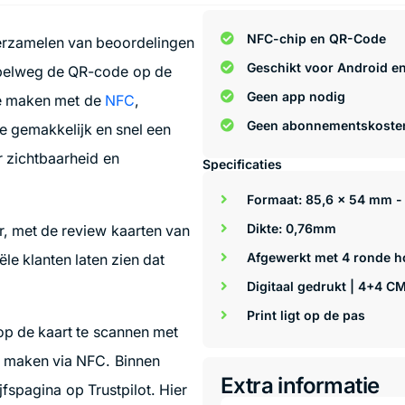
NFC-chip en QR-Code
verzamelen van beoordelingen
Geschikt voor Android e
impelweg de QR-code op de
Geen app nodig
te maken met de
NFC
,
Geen abonnementskoste
ze gemakkelijk en snel een
 zichtbaarheid en
Specificaties
Formaat: 85,6 x 54 mm -
Dikte: 0,76mm
er, met de review kaarten van
Afgewerkt met 4 ronde h
le klanten laten zien dat
Digitaal gedrukt | 4+4 C
Print ligt op de pas
p de kaart te scannen met
e maken via NFC. Binnen
Extra informatie
fspagina op Trustpilot. Hier