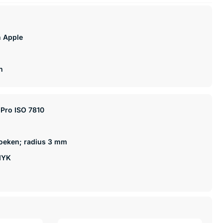
n Apple
n
 Pro ISO 7810
oeken; radius 3 mm
MYK