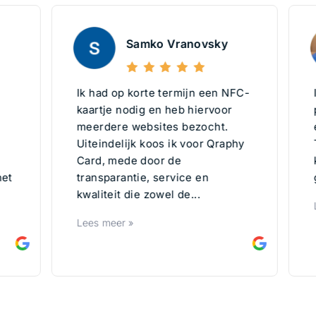
Samko Vranovsky
Ik had op korte termijn een NFC-
Ik h
kaartje nodig en heb hiervoor
paar
meerdere websites bezocht.
er b
Uiteindelijk koos ik voor Qraphy
Ten 
Card, mede door de
kaar
transparantie, service en
gewo
kwaliteit die zowel de...
Lees 
Lees meer »