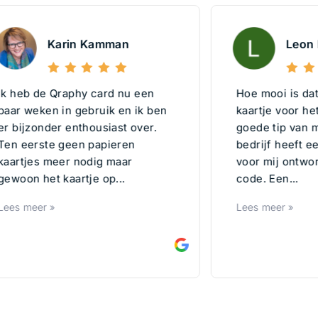
Karin Kamman
Leon Hil
eb de Qraphy card nu een
Hoe mooi is dat!.. E
 weken in gebruik en ik ben
kaartje voor het le
ijzonder enthousiast over.
goede tip van mijn 
eerste geen papieren
bedrijf heeft een vis
tjes meer nodig maar
voor mij ontworpen 
on het kaartje op...
code. Een...
meer »
Lees meer »