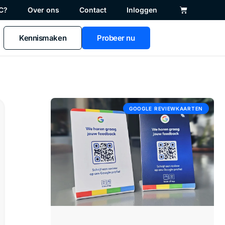
C?
Over ons
Contact
Inloggen
Kennismaken
Probeer nu
GOOGLE REVIEWKAARTEN