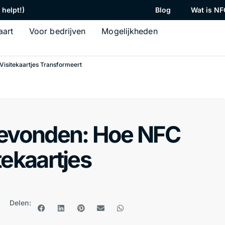
helpt!)
Blog
Wat is NF
aart
Voor bedrijven
Mogelijkheden
Visitekaartjes Transformeert
gevonden: Hoe NFC
tekaartjes
Delen: