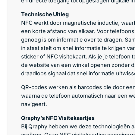
en directe toegang tot opgeslagen digitale i
Technische Uitleg
NFC werkt door magnetische inductie, waa
een korte afstand van elkaar. Voor telefoons
genoeg is om informatie over te dragen. Sam
in staat stelt om snel informatie te krijgen va
sticker of NFC visitekaart. Als je je telefoon 
de website van een winkel openen zonder dat 
draadloos signaal dat snel informatie uitwisse
QR-codes werken als barcodes die door e
waarna de telefoon automatisch naar een web
navigeert.
Qraphy’s NFC Visitekaartjes
Bij Qraphy hebben we deze technologieën aa
creëren. Onze NFC visitekaartjes combineren