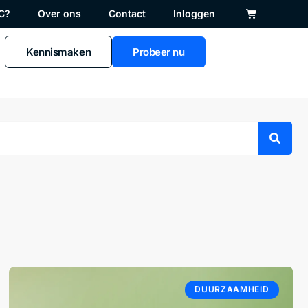
C?
Over ons
Contact
Inloggen
Kennismaken
Probeer nu
DUURZAAMHEID