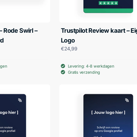
– Rode Swirl –
Trustpilot Review kaart – E
rd
Logo
€
24,99
agen
Levering: 4-8 werkdagen
Gratis verzending