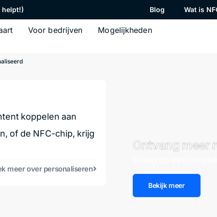
helpt!)
Blog
Wat is NF
aart
Voor bedrijven
Mogelijkheden
aliseerd
ntent koppelen aan
, of de NFC-chip, krijg
Ontvang meer r
Vraag op een unieke
k meer over personaliseren
Bekijk meer