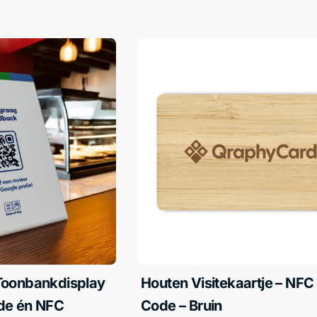
Toonbankdisplay
Houten Visitekaartje – NFC
de én NFC
Code – Bruin