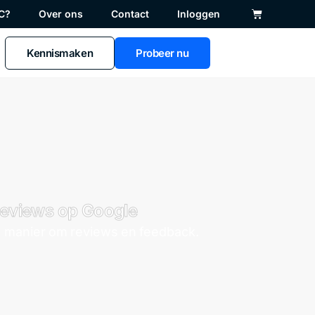
C?
Over ons
Contact
Inloggen
Kennismaken
Probeer nu
eviews op Google
 manier om reviews en feedback.