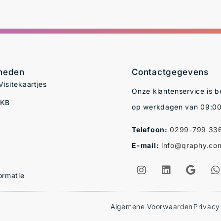
kheden
Contactgegevens
isitekaartjes
Onze klantenservice is b
MKB
op werkdagen van 09:00
Telefoon:
0299-799 33
E-mail:
info@qraphy.co
ormatie
Algemene Voorwaarden
Privacy