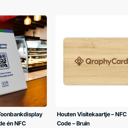
Toonbankdisplay
Houten Visitekaartje – NFC
de én NFC
Code – Bruin