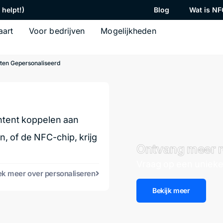
helpt!)
Blog
Wat is NF
aart
Voor bedrijven
Mogelijkheden
rten Gepersonaliseerd
ntent koppelen aan
, of de NFC-chip, krijg
Ontvang meer r
Vraag op een unieke
k meer over personaliseren
Bekijk meer