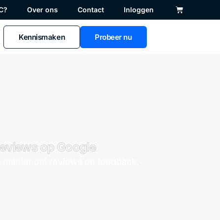
C?
Over ons
Contact
Inloggen
Kennismaken
Probeer nu
eviews op Google
 manier om reviews en feedback.