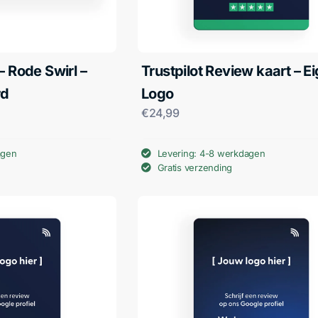
– Rode Swirl –
Trustpilot Review kaart – E
rd
Logo
€
24,99
agen
Levering: 4-8 werkdagen
Gratis verzending