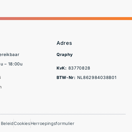
Adres
ereikbaar
Qraphy
u – 18:00u
KvK:
83770828
6
BTW-Nr:
NL862984038B01
m
 Beleid
Cookies
Herroepingsformulier