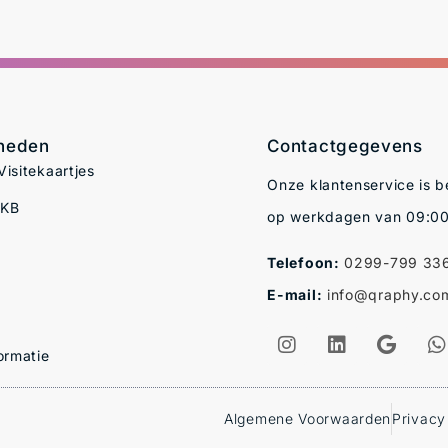
kheden
Contactgegevens
isitekaartjes
Onze klantenservice is b
MKB
op werkdagen van 09:00
Telefoon:
0299-799 33
E-mail:
info@qraphy.co
ormatie
Algemene Voorwaarden
Privacy