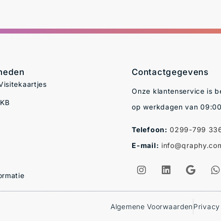
kheden
Contactgegevens
isitekaartjes
Onze klantenservice is b
MKB
op werkdagen van 09:00
Telefoon:
0299-799 33
E-mail:
info@qraphy.co
ormatie
Algemene Voorwaarden
Privacy