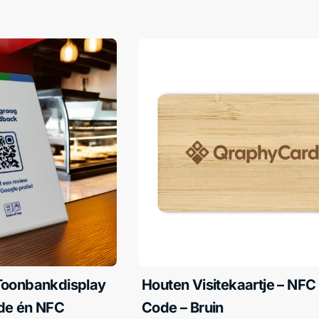
Toonbankdisplay
Houten Visitekaartje – NFC
de én NFC
Code – Bruin