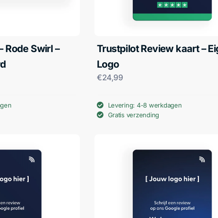
– Rode Swirl –
Trustpilot Review kaart – E
rd
Logo
€
24,99
agen
Levering: 4-8 werkdagen
Gratis verzending