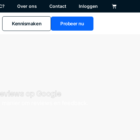
C?
Over ons
Contact
Inloggen
Kennismaken
Probeer nu
eviews op Google
 manier om reviews en feedback.