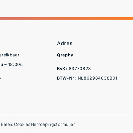
Adres
ereikbaar
Qraphy
u – 18:00u
KvK:
83770828
6
BTW-Nr:
NL862984038B01
m
 Beleid
Cookies
Herroepingsformulier