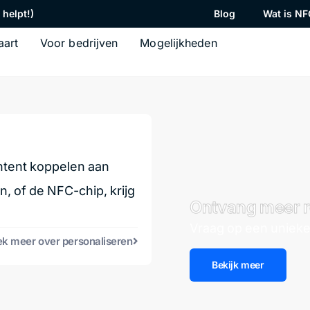
helpt!)
Blog
Wat is NF
aart
Voor bedrijven
Mogelijkheden
ntent koppelen aan
, of de NFC-chip, krijg
Ontvang meer r
Vraag op een unieke
k meer over personaliseren
Bekijk meer