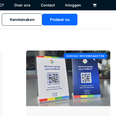
C?
Over ons
Contact
Inloggen
Kennismaken
Probeer nu
GOOGLE REVIEWKAARTEN