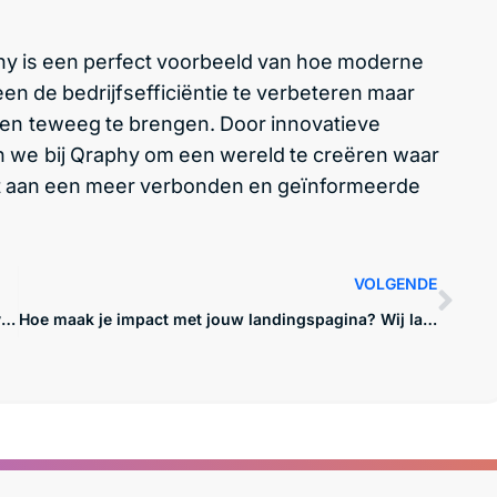
hy is een perfect voorbeeld van hoe moderne
en de bedrijfsefficiëntie te verbeteren maar
en teweeg te brengen. Door innovatieve
we bij Qraphy om een wereld te creëren waar
raagt aan een meer verbonden en geïnformeerde
VOLGENDE
Duurzaamheid in bedrijfsvoering: Hoe we bij Qraphy het verschil proberen te maken
Hoe maak je impact met jouw landingspagina? Wij laten het je zien!